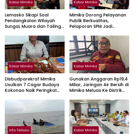
Kabar Mimika
Kabar Mimika
Lemasko Sikapi Soal
Mimika Dorong Pelayanan
Pendangkalan Wilayah
Publik Berkualitas,
Sungai, Muara dan Tailing :
Pelaporan SPM Jadi
Harap PT Freeport Turut
Prioritas
Tanggung Jawab
Selesaikan Masalah Akses
Masyarakat
Kabar Mimika
Kabar Mimika
Disbudparekraf Mimika
Gunakan Anggaran Rp19,4
Usulkan 7 Cagar Budaya
Miliar, Jaringan Air Bersih di
Kokonao Naik Peringkat
Mimika Meluas Ke Distrik
Provinsi Papua Tengah
Kwamki Narama
Info Terbaru
Kabar Mimika