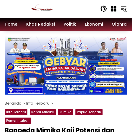
Langsung
ke
konten
Home
Khas Redaksi
Politik
Ekonomi
Olahrag
Beranda
Info Terbaru
Info Terbaru
Kabar Mimika
Mimika
Papua Tengah
Pemerintahan
Bappeda Mimika Kaji Potensi dan