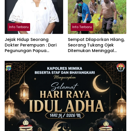
Info Terbaru
Info Terbaru
Jejak Hidup Seorang
Sempat Dilaporkan Hilang,
Dokter Perempuan : Dari
Seorang Tukang Ojek
Pegunungan Papua
Ditemukan Meninggal
Menjadi Penggerak Riset
Dunia di Hutan Kali Kum-
Malaria
Kum di Timika