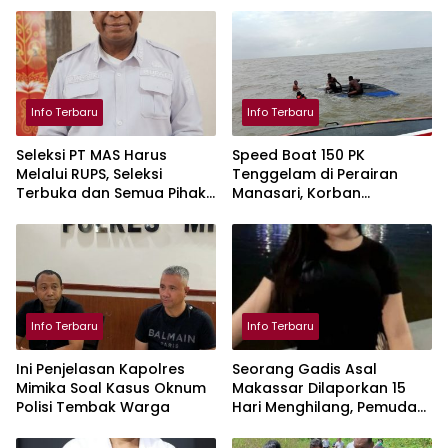
Info Terbaru
Info Terbaru
Seleksi PT MAS Harus
Speed Boat 150 PK
Melalui RUPS, Seleksi
Tenggelam di Perairan
Terbuka dan Semua Pihak
Manasari, Korban
Punya Kesempatan
Ditemukan Selamat
Info Terbaru
Info Terbaru
Ini Penjelasan Kapolres
Seorang Gadis Asal
Mimika Soal Kasus Oknum
Makassar Dilaporkan 15
Polisi Tembak Warga
Hari Menghilang, Pemuda
KKSS Minta Kepolisian Beri
Atensi Khusus