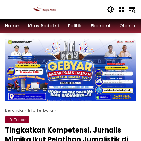
Langsung
ke
konten
Home
Khas Redaksi
Politik
Ekonomi
Olahrag
Beranda
Info Terbaru
Info Terbaru
Tingkatkan Kompetensi, Jurnalis
Mimika Ikut Pelatihan Jurnalistik di