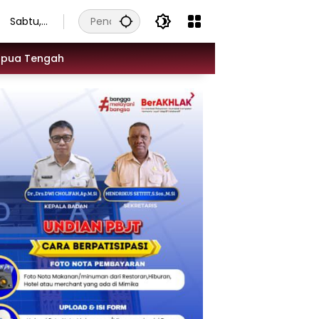
Sabtu,
8
Agustu
apua Tengah
s 2026