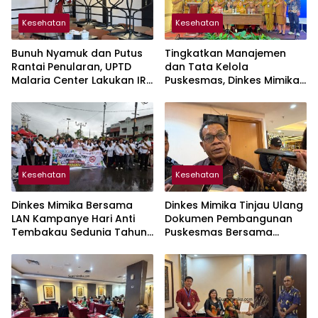
Kesehatan
Kesehatan
Bunuh Nyamuk dan Putus
Tingkatkan Manajemen
Rantai Penularan, UPTD
dan Tata Kelola
Malaria Center Lakukan IRS
Puskesmas, Dinkes Mimika
di Kafe Ramai Pengunjung
Adakan Pelatihan
Fasilitator ILP
Kesehatan
Kesehatan
Dinkes Mimika Bersama
Dinkes Mimika Tinjau Ulang
LAN Kampanye Hari Anti
Dokumen Pembangunan
Tembakau Sedunia Tahun
Puskesmas Bersama
2026
Konsultan Perencana