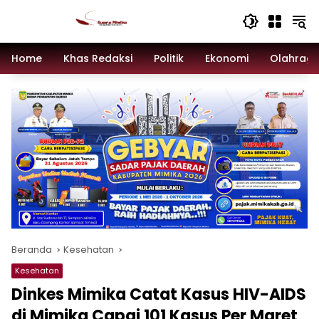
Langsung
ke
konten
Home
Khas Redaksi
Politik
Ekonomi
Olahrag
Beranda
Kesehatan
Kesehatan
Dinkes Mimika Catat Kasus HIV-AIDS
di Mimika Capai 101 Kasus Per Maret