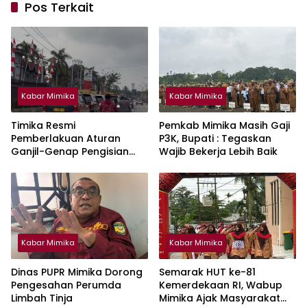
Pos Terkait
Kabar Mimika
Kabar Mimika
Timika Resmi
Pemkab Mimika Masih Gaji
Pemberlakuan Aturan
P3K, Bupati : Tegaskan
Ganjil-Genap Pengisian
Wajib Bekerja Lebih Baik
BBM Bersubdisi Jenis
Biosolar
Kabar Mimika
Kabar Mimika
Dinas PUPR Mimika Dorong
Semarak HUT ke-81
Pengesahan Perumda
Kemerdekaan RI, Wabup
Limbah Tinja
Mimika Ajak Masyarakat