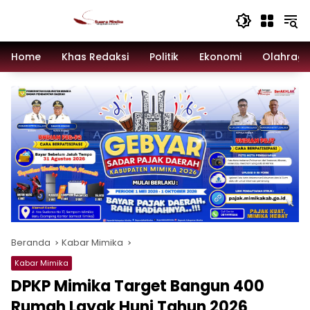
Langsung
ke
konten
Home
Khas Redaksi
Politik
Ekonomi
Olahrag
Beranda
Kabar Mimika
Kabar Mimika
DPKP Mimika Target Bangun 400
Rumah Layak Huni Tahun 2026