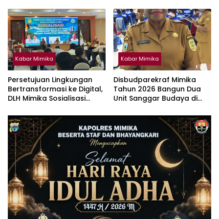
Jaga Lingkungan dan
Keberagaman
Kabar Mimika
Kabar Mimika
Persetujuan Lingkungan
Disbudparekraf Mimika
Bertransformasi ke Digital,
Tahun 2026 Bangun Dua
DLH Mimika Sosialisasi
Unit Sanggar Budaya di
Penggunaan Platform
Wilayah Pesisir
Amdalnet Bagi Pelaku
Usaha